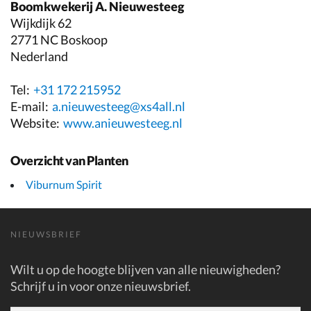
Boomkwekerij A. Nieuwesteeg
Wijkdijk 62
2771 NC Boskoop
Nederland
Tel:
+31 172 215952
E-mail:
a.nieuwesteeg@xs4all.nl
Website:
www.anieuwesteeg.nl
Overzicht van Planten
Viburnum Spirit
NIEUWSBRIEF
Wilt u op de hoogte blijven van alle nieuwigheden?
Schrijf u in voor onze nieuwsbrief.