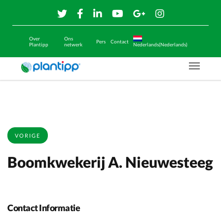
Over
Ons
Pers
Contact
Plantipp
netwerk
Nederlands(Nederlands)
Menu O
VORIGE
Boomkwekerij A. Nieuwesteeg
Contact Informatie