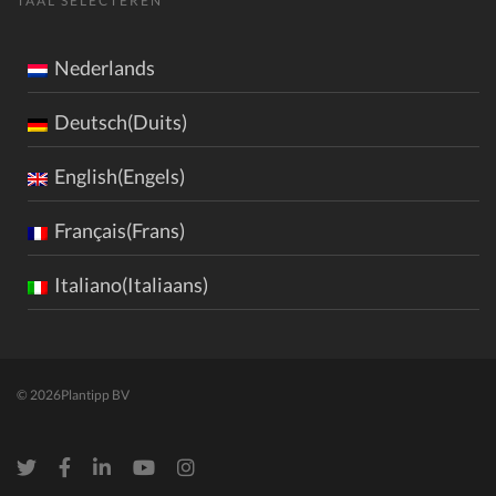
TAAL SELECTEREN
Nederlands
Deutsch(Duits)
English(Engels)
Français(Frans)
Italiano(Italiaans)
© 2026
Plantipp BV
Twitter
Facebook
LinkedIn
Youtube
Instagram