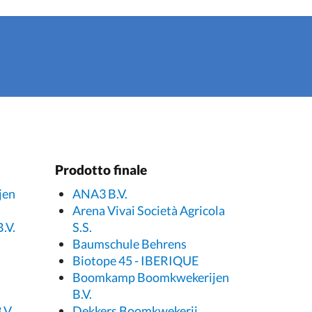
Prodotto finale
jen
ANA3 B.V.
Arena Vivai Società Agricola
.V.
S.S.
Baumschule Behrens
Biotope 45 - IBERIQUE
Boomkamp Boomkwekerijen
B.V.
.V.
Dekkers Boomkwekerij