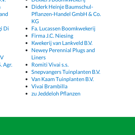
n
Diderk Heinje Baumschul-
 and
Pflanzen-Handel GmbH & Co.
KG
gi Di
Fa. Lucassen Boomkwekerij
Firma J.C. Niesing
Kwekerij van Lankveld B.V.
Newey Perennial Plugs and
BV
Liners
. Agr.
Romiti Vivai s.s.
Snepvangers Tuinplanten B.V.
Van Kaam Tuinplanten B.V.
Vivai Brambilla
zu Jeddeloh Pflanzen