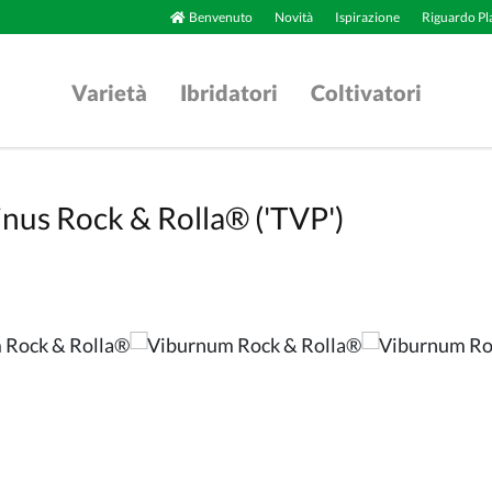
Benvenuto
Novità
Ispirazione
Riguardo Pl
Varietà
Ibridatori
Coltivatori
nus Rock & Rolla® ('TVP')