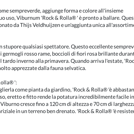
come sempreverde, aggiunge forma e colore all'insieme
uo uso, Viburnum 'Rock & Rolla® ' è pronto a ballare. Que
onato da Thijs Veldhuijzen e un'aggiunta unica all'assorti
con stupore qualsiasi spettatore. Questo eccellente sempre
i germogli rosso rame, boccioli di fiori rosa brillante duran
dal tardo inverno alla primavera. Quando arriva l'estate, 'Ro
olto apprezzate dalla fauna selvatica.
olla® ':
glierla come pianta da giardino, 'Rock & Rolla® 'è abbastan
, eretto e fitto rende la potatura incredibilmente facile i
iburno cresce fino a 120 cm di altezza e 70 cm di larghezz
riziale in un terreno ben drenato. 'Rock & Rolla® 'è resist