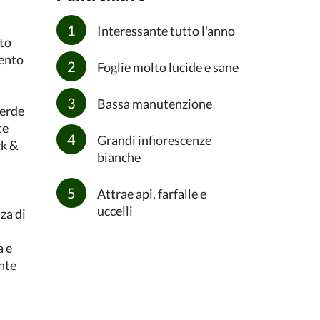
Interessante tutto l'anno
sto
mento
Foglie molto lucide e sane
Bassa manutenzione
verde
te
Grandi infiorescenze
ck &
bianche
Attrae api, farfalle e
uccelli
za di
n
a e
ente