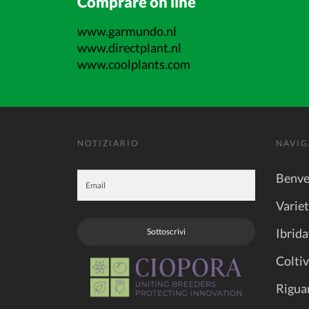
Comprare on line
www.garmundo.nl
www.directplant.nl
www.coolplants.com
NOTIZIARIO
NAVIG
Benve
Varie
Ibrida
Sottoscrivi
Coltiv
Rigua