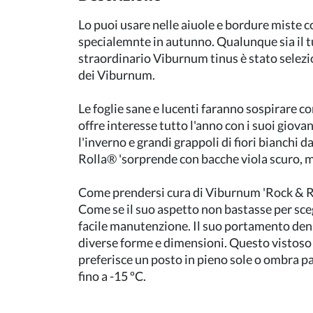
Lo puoi usare nelle aiuole e bordure miste 
specialemnte in autunno. Qualunque sia il t
straordinario Viburnum tinus è stato selezi
dei Viburnum.
Le foglie sane e lucenti faranno sospirare 
offre interesse tutto l'anno con i suoi giovan
l'inverno e grandi grappoli di fiori bianchi 
Rolla® 'sorprende con bacche viola scuro, m
Come prendersi cura di Viburnum 'Rock & R
Come se il suo aspetto non bastasse per sce
facile manutenzione. Il suo portamento denso
diverse forme e dimensioni. Questo vistoso V
preferisce un posto in pieno sole o ombra pa
fino a -15 ºC.