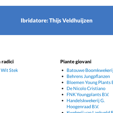
Ibridatore: Thijs Veldhuijzen
 radici
Piante giovani
 Wit Stek
Batouwe Boomkwekeri
Behrens Jungpflanzen
Bloemen Young Plants B
De Nicolo Cristiano
FNK Youngplants B.V.
Handelskwekerij G.
Hoogenraad B.V.
Kwekerij van Lankveld B