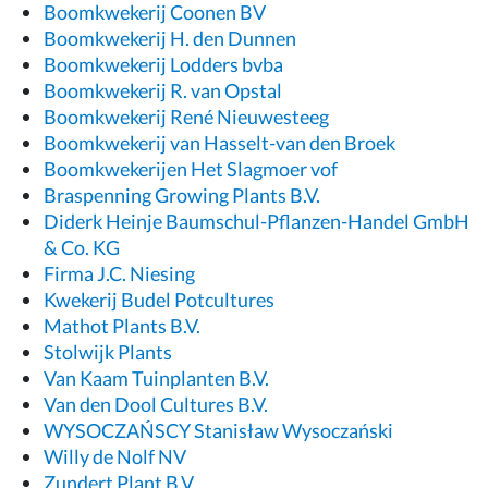
Boomkwekerij Coonen BV
Boomkwekerij H. den Dunnen
Boomkwekerij Lodders bvba
Boomkwekerij R. van Opstal
Boomkwekerij René Nieuwesteeg
Boomkwekerij van Hasselt-van den Broek
Boomkwekerijen Het Slagmoer vof
Braspenning Growing Plants B.V.
Diderk Heinje Baumschul-Pflanzen-Handel GmbH
& Co. KG
Firma J.C. Niesing
Kwekerij Budel Potcultures
Mathot Plants B.V.
Stolwijk Plants
Van Kaam Tuinplanten B.V.
Van den Dool Cultures B.V.
WYSOCZAŃSCY Stanisław Wysoczański
Willy de Nolf NV
Zundert Plant B.V.