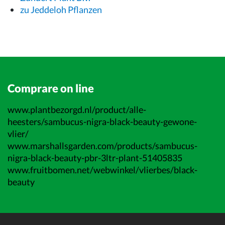
zu Jeddeloh Pflanzen
Comprare on line
www.plantbezorgd.nl/product/alle-
heesters/sambucus-nigra-black-beauty-gewone-
vlier/
www.marshallsgarden.com/products/sambucus-
nigra-black-beauty-pbr-3ltr-plant-51405835
www.fruitbomen.net/webwinkel/vlierbes/black-
beauty