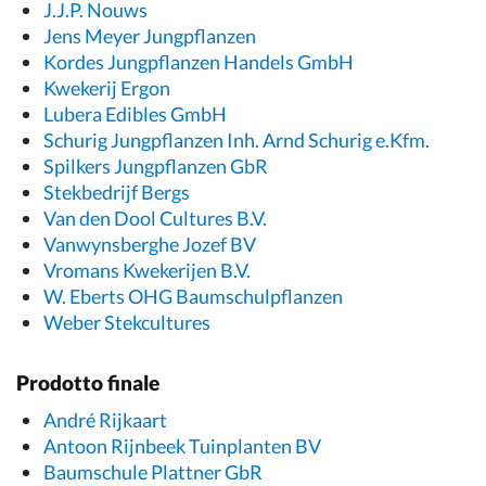
J.J.P. Nouws
Jens Meyer Jungpflanzen
Kordes Jungpflanzen Handels GmbH
Kwekerij Ergon
Lubera Edibles GmbH
Schurig Jungpflanzen Inh. Arnd Schurig e.Kfm.
Spilkers Jungpflanzen GbR
Stekbedrijf Bergs
Van den Dool Cultures B.V.
Vanwynsberghe Jozef BV
Vromans Kwekerijen B.V.
W. Eberts OHG Baumschulpflanzen
Weber Stekcultures
Prodotto finale
André Rijkaart
Antoon Rijnbeek Tuinplanten BV
Baumschule Plattner GbR