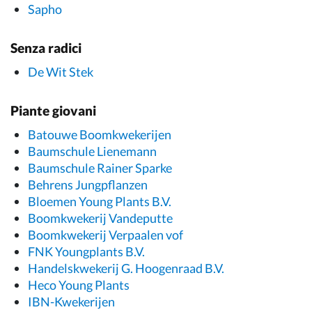
Sapho
Senza radici
De Wit Stek
Piante giovani
Batouwe Boomkwekerijen
Baumschule Lienemann
Baumschule Rainer Sparke
Behrens Jungpflanzen
Bloemen Young Plants B.V.
Boomkwekerij Vandeputte
Boomkwekerij Verpaalen vof
FNK Youngplants B.V.
Handelskwekerij G. Hoogenraad B.V.
Heco Young Plants
IBN-Kwekerijen