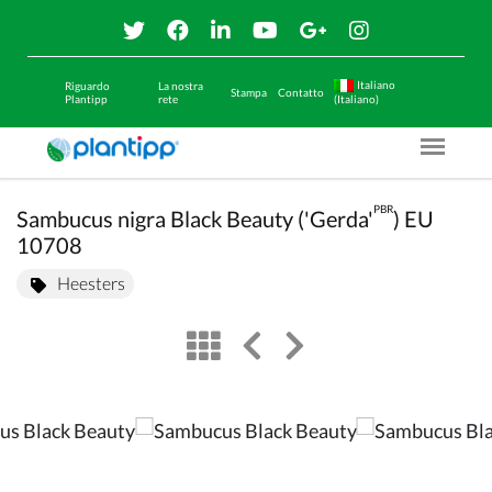
Italiano
Riguardo
La nostra
Stampa
Contatto
Plantipp
rete
(Italiano)
Menu O
PBR
Sambucus nigra Black Beauty ('Gerda'
) EU
10708
Heesters
view
left arrow
right arrow