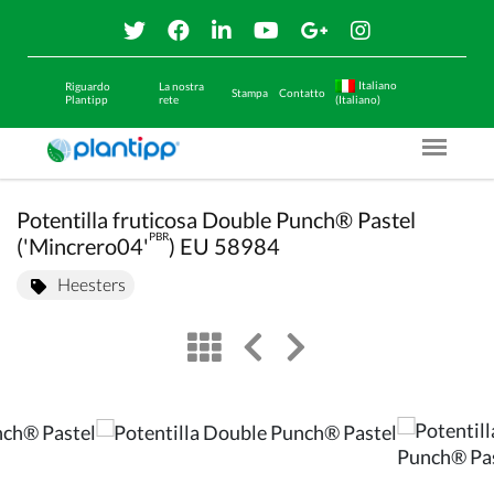
Italiano
Riguardo
La nostra
Stampa
Contatto
Plantipp
rete
(Italiano)
Menu O
Potentilla fruticosa Double Punch® Pastel
PBR
('Mincrero04'
) EU 58984
Heesters
view
left arrow
right arrow