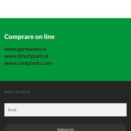
Comprare on line
www.garmundo.nl
www.directplant.nl
www.coolplants.com
NOTIZIARIO
Sottoscrivi