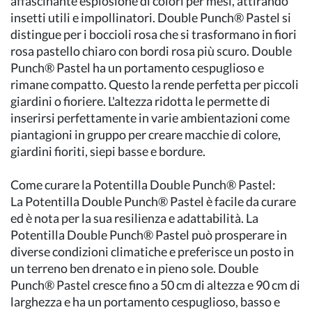
affascinante esplosione di colori per mesi, attirando
insetti utili e impollinatori. Double Punch® Pastel si
distingue per i boccioli rosa che si trasformano in fiori
rosa pastello chiaro con bordi rosa più scuro. Double
Punch® Pastel ha un portamento cespuglioso e
rimane compatto. Questo la rende perfetta per piccoli
giardini o fioriere. L'altezza ridotta le permette di
inserirsi perfettamente in varie ambientazioni come
piantagioni in gruppo per creare macchie di colore,
giardini fioriti, siepi basse e bordure.
Come curare la Potentilla Double Punch® Pastel:
La Potentilla Double Punch® Pastel è facile da curare
ed è nota per la sua resilienza e adattabilità. La
Potentilla Double Punch® Pastel può prosperare in
diverse condizioni climatiche e preferisce un posto in
un terreno ben drenato e in pieno sole. Double
Punch® Pastel cresce fino a 50 cm di altezza e 90 cm di
larghezza e ha un portamento cespuglioso, basso e