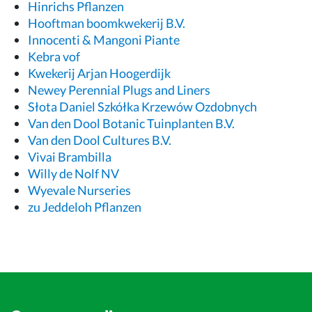
Hinrichs Pflanzen
Hooftman boomkwekerij B.V.
Innocenti & Mangoni Piante
Kebra vof
Kwekerij Arjan Hoogerdijk
Newey Perennial Plugs and Liners
Słota Daniel Szkółka Krzewów Ozdobnych
Van den Dool Botanic Tuinplanten B.V.
Van den Dool Cultures B.V.
Vivai Brambilla
Willy de Nolf NV
Wyevale Nurseries
zu Jeddeloh Pflanzen