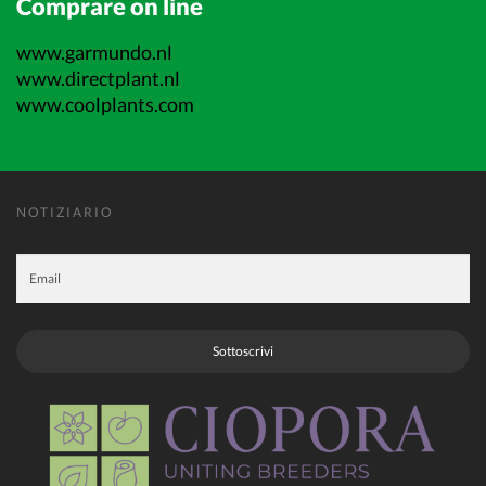
Comprare on line
www.garmundo.nl
www.directplant.nl
www.coolplants.com
NOTIZIARIO
Sottoscrivi