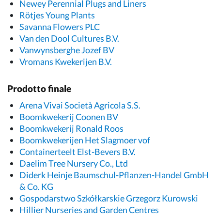
Newey Perennial Plugs and Liners
Rötjes Young Plants
Savanna Flowers PLC
Van den Dool Cultures B.V.
Vanwynsberghe Jozef BV
Vromans Kwekerijen B.V.
Prodotto finale
Arena Vivai Società Agricola S.S.
Boomkwekerij Coonen BV
Boomkwekerij Ronald Roos
Boomkwekerijen Het Slagmoer vof
Containerteelt Elst-Bevers B.V.
Daelim Tree Nursery Co., Ltd
Diderk Heinje Baumschul-Pflanzen-Handel GmbH
& Co. KG
Gospodarstwo Szkółkarskie Grzegorz Kurowski
Hillier Nurseries and Garden Centres