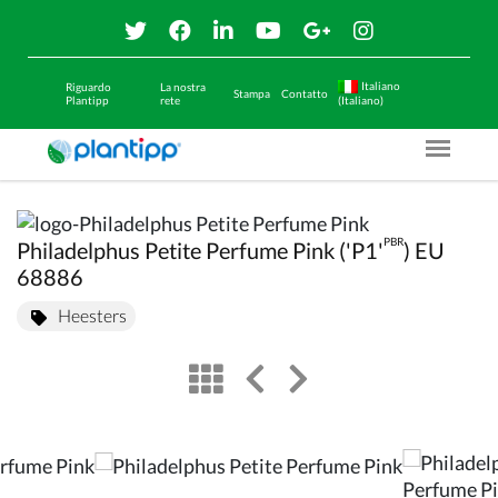
Italiano
Riguardo
La nostra
Stampa
Contatto
Plantipp
rete
(Italiano)
Menu O
PBR
Philadelphus Petite Perfume Pink ('P1'
) EU
68886
Heesters
view
left arrow
right arrow