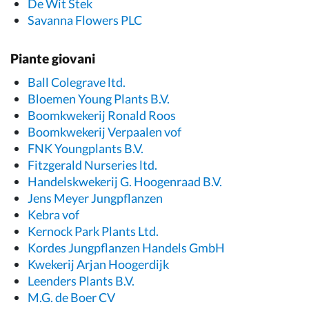
De Wit Stek
Savanna Flowers PLC
Piante giovani
Ball Colegrave ltd.
Bloemen Young Plants B.V.
Boomkwekerij Ronald Roos
Boomkwekerij Verpaalen vof
FNK Youngplants B.V.
Fitzgerald Nurseries ltd.
Handelskwekerij G. Hoogenraad B.V.
Jens Meyer Jungpflanzen
Kebra vof
Kernock Park Plants Ltd.
Kordes Jungpflanzen Handels GmbH
Kwekerij Arjan Hoogerdijk
Leenders Plants B.V.
M.G. de Boer CV