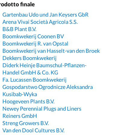
rodotto finale
Gartenbau Udo und Jan Keysers GbR
Arena Vivai Società Agricola S.S.
B&B Plant B.V.
Boomkwekerij Coonen BV
Boomkwekerij R. van Opstal
Boomkwekerij van Hasselt-van den Broek
Dekkers Boomkwekerij
Diderk Heinje Baumschul-Pflanzen-
Handel GmbH & Co. KG
Fa. Lucassen Boomkwekerij
Gospodarstwo Ogrodnicze Aleksandra
Kusibab-Wyka
Hoogeveen Plants B.V.
Newey Perennial Plugs and Liners
Reiners GmbH
Streng Growers B.V.
Van den Dool Cultures B.V.