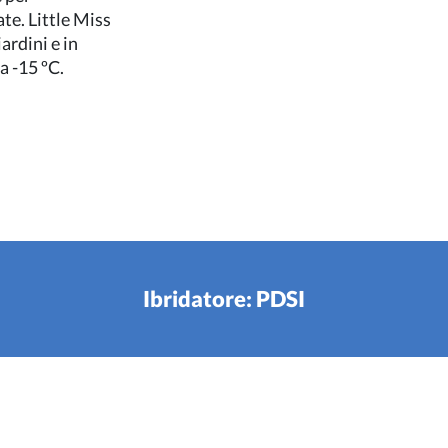
te. Little Miss
iardini e in
a -15 ºC.
Ibridatore: PDSI