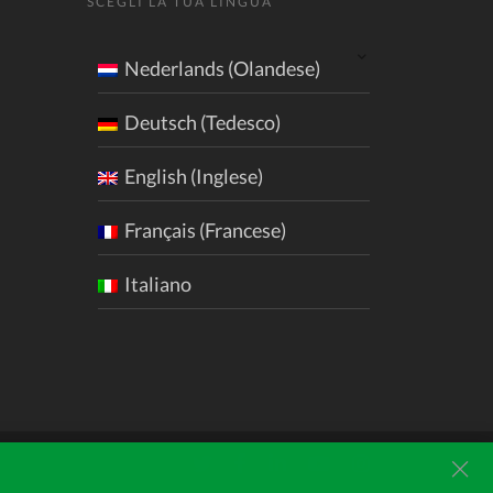
SCEGLI LA TUA LINGUA
Nederlands (Olandese)
Deutsch (Tedesco)
English (Inglese)
Français (Francese)
Italiano
cl
Twitter
Facebook
LinkedIn
Youtube
Instagram