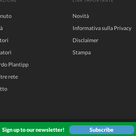
AZIONE
LINK IMPORTANTE
nuto
Novità
tà
Informativa sulla Privacy
tori
Disclaimer
atori
Stampa
rdo Plantipp
tre rete
tto
Subscribe
Sign up to our newsletter!