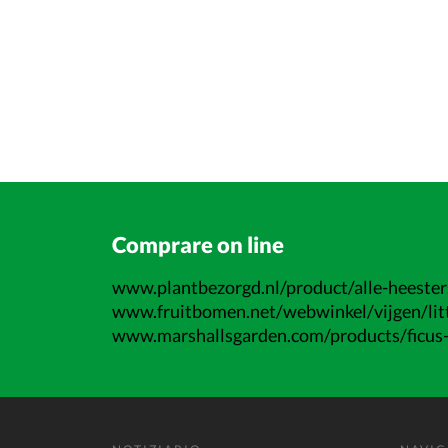
Comprare on line
www.plantbezorgd.nl/product/alle-heesters/
www.fruitbomen.net/webwinkel/vijgen/litt
www.marshallsgarden.com/products/ficus-ca