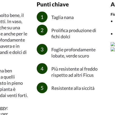
Punti chiave
A
Fi
olto bene, il
Taglia nana
tti. In vaso,
nche su una
Prolifica produzione di
le anche per le
fichi dolci
profondamente
mavera e in
Foglie profondamente
andi e dolci di
lobate, verde scuro
Più resistente al freddo
 ma ben
rispetto ad altri Ficus
 a quelli
sto in pieno
Resistente alla siccità
pianta è
dai venti forti.
iggy:
e per