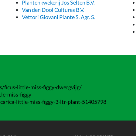
Plantenkwekerij Jos Selten B.V.
Van den Dool Cultures B.V.
Vettori Giovani Piante S. Agr. S.
ficus-little-miss-figgy-dwergvijg/
le-miss-figgy
rica-little-miss-figgy-3-ltr-plant-51405798