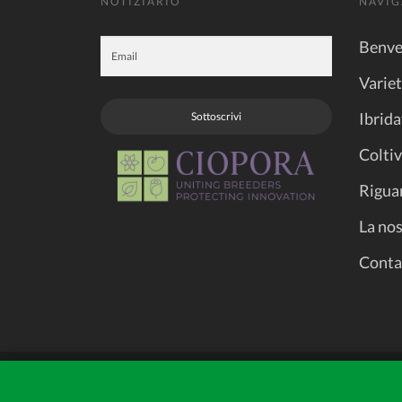
NOTIZIARIO
NAVIG
Benve
Varie
Ibrida
Sottoscrivi
Coltiv
Rigua
La nos
Conta
© 2026
Plantipp BV