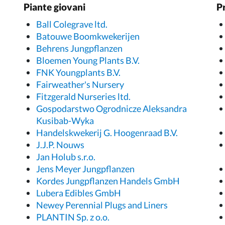
Piante giovani
P
Ball Colegrave ltd.
Batouwe Boomkwekerijen
Behrens Jungpflanzen
Bloemen Young Plants B.V.
FNK Youngplants B.V.
Fairweather's Nursery
Fitzgerald Nurseries ltd.
Gospodarstwo Ogrodnicze Aleksandra
Kusibab-Wyka
Handelskwekerij G. Hoogenraad B.V.
J.J.P. Nouws
Jan Holub s.r.o.
Jens Meyer Jungpflanzen
Kordes Jungpflanzen Handels GmbH
Lubera Edibles GmbH
Newey Perennial Plugs and Liners
PLANTIN Sp. z o.o.