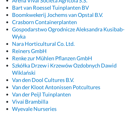
Arena Vivai Società Agricola S.S.
Bart van Roessel Tuinplanten BV
Boomkwekerij Jochems van Opstal B.V.
Crasborn Containerplanten
Gospodarstwo Ogrodnicze Aleksandra Kusibab-
Wyka
Nara Horticultural Co. Ltd.
Reiners GmbH
Renke zur Mühlen Pflanzen GmbH
Szkółka Drzew i Krzewów Ozdobnych Dawid
Wiklański
Van den Dool Cultures B.V.
Van der Kloot Antonissen Potcultures
Van der Peijl Tuinplanten
Vivai Brambilla
Wyevale Nurseries