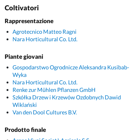
Coltivatori
Rappresentazione
Agrotecnico Matteo Ragni
Nara Horticultural Co. Ltd.
Piante giovani
Gospodarstwo Ogrodnicze Aleksandra Kusibab-
Wyka
Nara Horticultural Co. Ltd.
Renke zur Mühlen Pflanzen GmbH
Szkółka Drzew i Krzewów Ozdobnych Dawid
Wiklański
Van den Dool Cultures B.V.
Prodotto finale