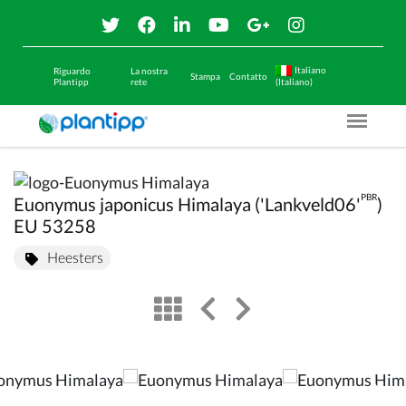
Italiano
Riguardo
La nostra
Stampa
Contatto
Plantipp
rete
(Italiano)
Menu O
PBR
Euonymus japonicus Himalaya ('Lankveld06'
)
EU 53258
Heesters
view
left arrow
right arrow