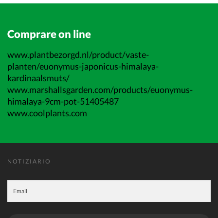
Comprare on line
www.plantbezorgd.nl/product/vaste-
planten/euonymus-japonicus-himalaya-
kardinaalsmuts/
www.marshallsgarden.com/products/euonymus-
himalaya-9cm-pot-51405487
www.coolplants.com
NOTIZIARIO