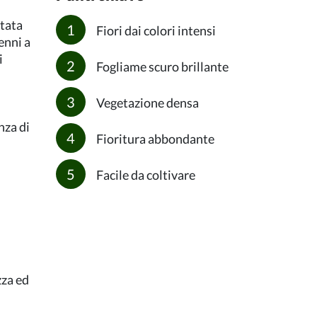
stata
Fiori dai colori intensi
enni a
i
Fogliame scuro brillante
Vegetazione densa
nza di
Fioritura abbondante
Facile da coltivare
zza ed