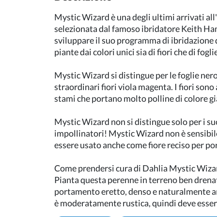
Mystic Wizard è una degli ultimi arrivati ​​a
selezionata dal famoso ibridatore Keith H
sviluppare il suo programma di ibridazione d
piante dai colori unici sia di fiori che di fogli
Mystic Wizard si distingue per le foglie ne
straordinari fiori viola magenta. I fiori sono
stami che portano molto polline di colore g
Mystic Wizard non si distingue solo per i suoi
impollinatori! Mystic Wizard non è sensibile 
essere usato anche come fiore reciso per port
Come prendersi cura di Dahlia Mystic Wiza
Pianta questa perenne in terreno ben drenat
portamento eretto, denso e naturalmente arr
è moderatamente rustica, quindi deve essere