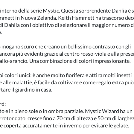
ll'interno della serie Mystic. Questa sorprendente Dahlia è 
ammett in Nuova Zelanda. Keith Hammett ha trascorso dec
i Dahlia con l'obiettivo di selezionare il maggior numero d
e.
ro mogano scuro che creano un bellissimo contrasto con gli
 ancora più evidenti grazie al centro rosso-viola e alla prese
iallo-arancio. Una combinazione di colori impressionante.
 colori unici: è anche molto fiorifera e attira molti insetti
alle malattie, è facile da coltivare e come regalo extra può
are il giardino in casa.
rd:
o e in pieno sole o in ombra parziale. Mystic Wizard ha un
otondato, cresce fino a 70 cm di altezza e 50 cm di larghe
 coperta accuratamente in inverno per evitare le gelate.