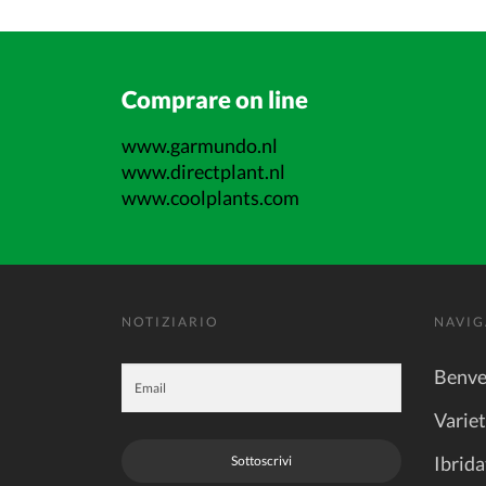
Comprare on line
www.garmundo.nl
www.directplant.nl
www.coolplants.com
NOTIZIARIO
NAVIG
Benve
Varie
Ibrida
Sottoscrivi