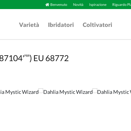
Benvenuto
Novità
Ispirazione
Riguardo Pl
Varietà
Ibridatori
Coltivatori
187104'
) EU 68772
PBR