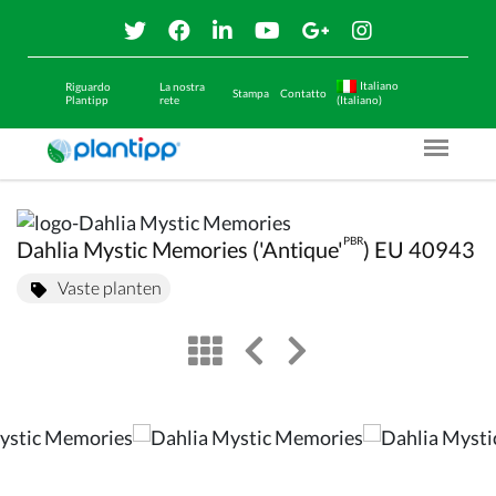
Italiano
Riguardo
La nostra
Stampa
Contatto
Plantipp
rete
(Italiano)
Menu O
PBR
Dahlia Mystic Memories ('Antique'
) EU 40943
Vaste planten
view
left arrow
right arrow