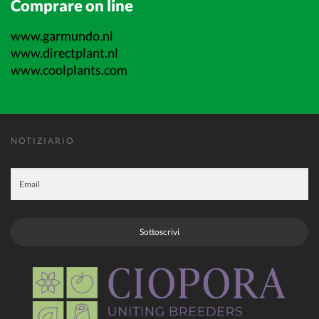
Comprare on line
www.garmundo.nl
www.directplant.nl
www.coolplants.com
NOTIZIARIO
Sottoscrivi