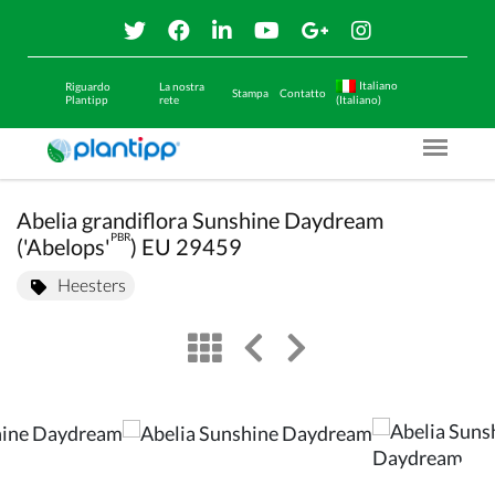
Italiano
Riguardo
La nostra
Stampa
Contatto
Plantipp
rete
(Italiano)
Menu O
Abelia grandiflora Sunshine Daydream
PBR
('Abelops'
) EU 29459
Heesters
view
left arrow
right arrow