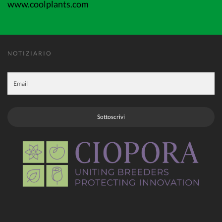
www.coolplants.com
NOTIZIARIO
Sottoscrivi