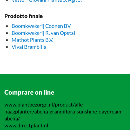
Prodotto finale
Boomkwekerij Coonen BV
Boomkwekerij R. van Opstal
Mathot Plants B.V.
Vivai Brambilla
Comprare on line
www.plantbezorgd.nl/product/alle-
haagplanten/abelia-grandiflora-sunshine-daydream-
abelia/
www.directplant.nl