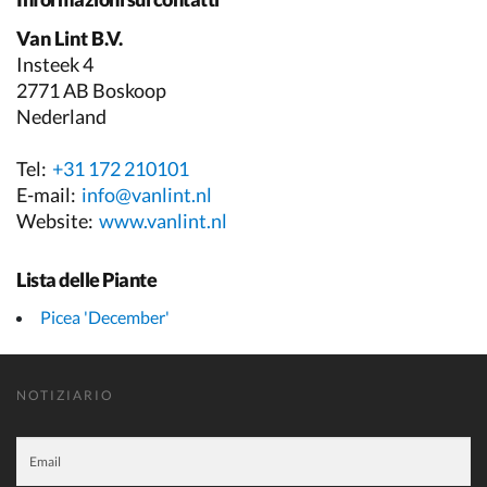
Van Lint B.V.
Insteek 4
2771 AB Boskoop
Nederland
Tel:
+31 172 210101
E-mail:
info@vanlint.nl
Website:
www.vanlint.nl
Lista delle Piante
Picea 'December'
NOTIZIARIO