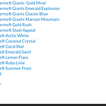
rms® Giants 'Gold Mine'
rms® Giants Emerald Explosion
rms® Giants Glacier Blue
arms® Giants Maroon Mountain
arms® Gold Rush
arms® Steel Appeal
® Arctic White
z® Coconut Crystal
z® Coral Red
z® Emerald Swirl
z® Lemon Flare
z® Ruby Lime
z® Summer Frost
t
'