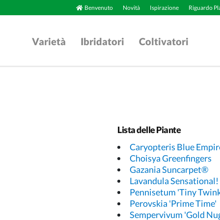
Benvenuto
Novità
Ispirazione
Riguardo Pl
Varietà
Ibridatori
Coltivatori
Lista delle Piante
Caryopteris Blue Empir
Choisya Greenfingers
Gazania Suncarpet®
Lavandula Sensational!
Pennisetum 'Tiny Twink
Perovskia 'Prime Time'
Sempervivum 'Gold Nug