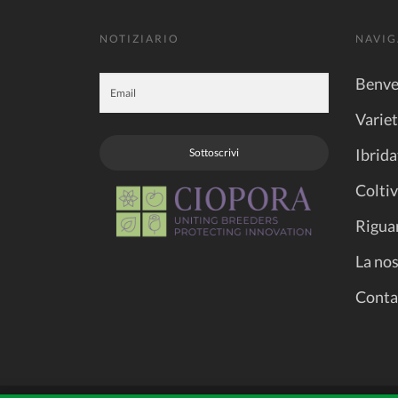
NOTIZIARIO
NAVIG
Benve
Varie
Ibrida
Sottoscrivi
Coltiv
Rigua
La nos
Conta