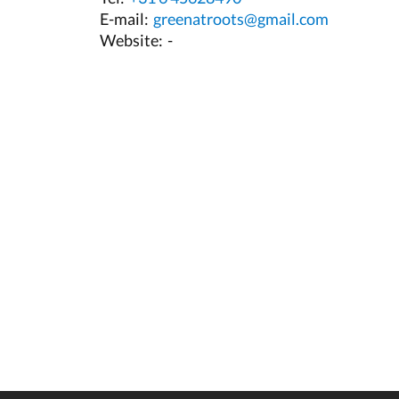
E-mail:
greenatroots@gmail.com
Website:
-