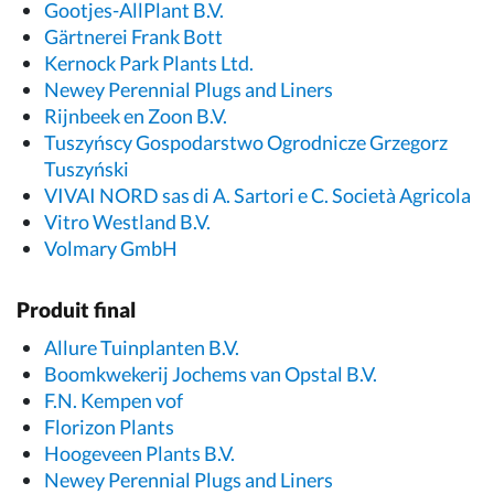
Gootjes-AllPlant B.V.
Gärtnerei Frank Bott
Kernock Park Plants Ltd.
Newey Perennial Plugs and Liners
Rijnbeek en Zoon B.V.
Tuszyńscy Gospodarstwo Ogrodnicze Grzegorz
Tuszyński
VIVAI NORD sas di A. Sartori e C. Società Agricola
Vitro Westland B.V.
Volmary GmbH
Produit final
Allure Tuinplanten B.V.
Boomkwekerij Jochems van Opstal B.V.
F.N. Kempen vof
Florizon Plants
Hoogeveen Plants B.V.
Newey Perennial Plugs and Liners