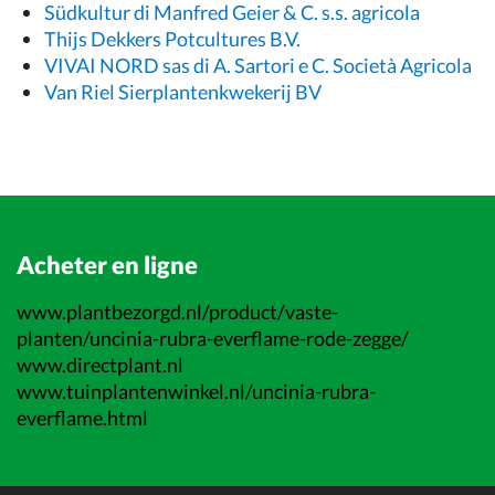
Südkultur di Manfred Geier & C. s.s. agricola
Thijs Dekkers Potcultures B.V.
VIVAI NORD sas di A. Sartori e C. Società Agricola
Van Riel Sierplantenkwekerij BV
Acheter en ligne
www.plantbezorgd.nl/product/vaste-
planten/uncinia-rubra-everflame-rode-zegge/
www.directplant.nl
www.tuinplantenwinkel.nl/uncinia-rubra-
everflame.html