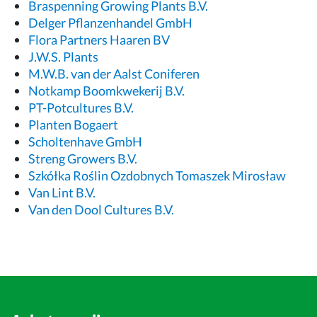
Braspenning Growing Plants B.V.
Delger Pflanzenhandel GmbH
Flora Partners Haaren BV
J.W.S. Plants
M.W.B. van der Aalst Coniferen
Notkamp Boomkwekerij B.V.
PT-Potcultures B.V.
Planten Bogaert
Scholtenhave GmbH
Streng Growers B.V.
Szkółka Roślin Ozdobnych Tomaszek Mirosław
Van Lint B.V.
Van den Dool Cultures B.V.