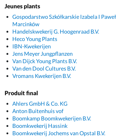
Jeunes plants
Gospodarstwo Szkółkarskie Izabela I Paweł
Marcinków
Handelskwekerij G. Hoogenraad B.V.
Heco Young Plants
IBN-Kwekerijen
Jens Meyer Jungpflanzen
Van Dijck Young Plants B.V.
Van den Dool Cultures B.V.
Vromans Kwekerijen B.V.
Produit final
Ahlers GmbH & Co. KG
Anton Buitenhuis vof
Boomkamp Boomkwekerijen B.V.
Boomkwekerij Hassink
Boomkwekerij Jochems van Opstal B.V.