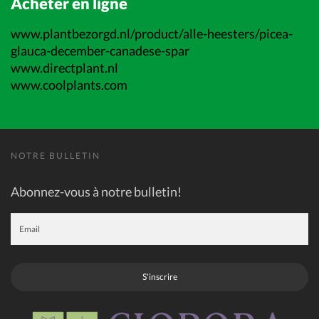
Acheter en ligne
www.plantbezorgd.nl/product/alle-heesters/picea-
glauca-december-canadese-spar
www.directplant.nl
www.coolplants.com
NOTRE BULLETIN
Abonnez-vous à notre bulletin!
S'inscrire