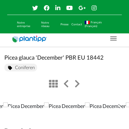
Français
Notre
Notre
Presse
Contact
entreprise
réseau
(Français)
Menu O
Picea glauca 'December' PBR EU 18442
Coniferen
view
left arrow
right arrow