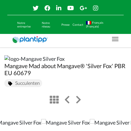
Français
Notre
Notre
Presse
Contact
entreprise
réseau
(Français)
Menu O
Mangave Mad about Mangave® 'Silver Fox' PBR
EU 60679
Succulenten
view
left arrow
right arrow