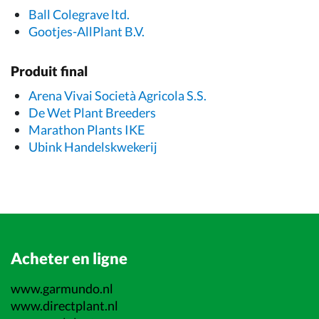
Ball Colegrave ltd.
Gootjes-AllPlant B.V.
Produit final
Arena Vivai Società Agricola S.S.
De Wet Plant Breeders
Marathon Plants IKE
Ubink Handelskwekerij
Acheter en ligne
www.garmundo.nl
www.directplant.nl