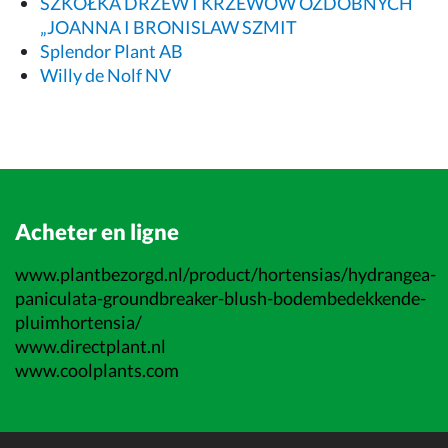
SZKÓŁKA DRZEW I KRZEWÓW OZDOBNYCH
„JOANNA I BRONISLAW SZMIT
Splendor Plant AB
Willy de Nolf NV
Acheter en ligne
www.plantbezorgd.nl/product/hortensias/hydrangea-
paniculata-groundbreaker-blush-bodembedekkende-
pluimhortensia/
www.directplant.nl
www.coolplants.com