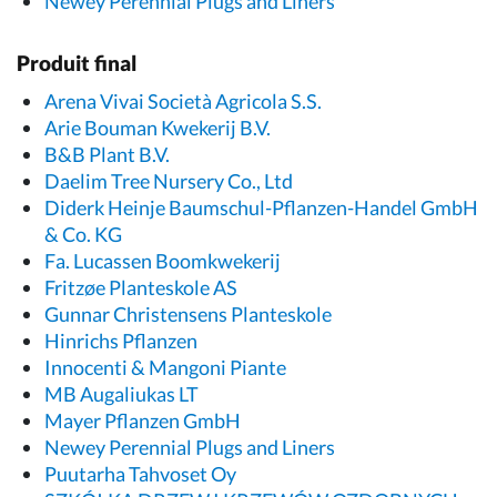
Newey Perennial Plugs and Liners
Produit final
Arena Vivai Società Agricola S.S.
Arie Bouman Kwekerij B.V.
B&B Plant B.V.
Daelim Tree Nursery Co., Ltd
Diderk Heinje Baumschul-Pflanzen-Handel GmbH
& Co. KG
Fa. Lucassen Boomkwekerij
Fritzøe Planteskole AS
Gunnar Christensens Planteskole
Hinrichs Pflanzen
Innocenti & Mangoni Piante
MB Augaliukas LT
Mayer Pflanzen GmbH
Newey Perennial Plugs and Liners
Puutarha Tahvoset Oy