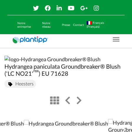
Français
Notre
Notre
Presse
Contact
entreprise
réseau
(Français)
Menu O
Hydrangea paniculata Groundbreaker® Blush
PBR
('LC NO21'
) EU 71628
Heesters
view
left arrow
right arrow