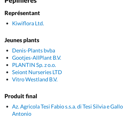
Pépinières
Représentant
Kiwiflora Ltd.
Jeunes plants
Denis-Plants bvba
Gootjes-AllPlant B.V.
PLANTIN Sp. z o.o.
Seiont Nurseries LTD
Vitro Westland B.V.
Produit final
Az. Agricola Tesi Fabio s.s.a. di Tesi Silvia e Gallo
Antonio