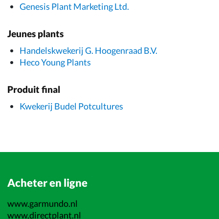
Genesis Plant Marketing Ltd.
Jeunes plants
Handelskwekerij G. Hoogenraad B.V.
Heco Young Plants
Produit final
Kwekerij Budel Potcultures
Acheter en ligne
www.garmundo.nl
www.directplant.nl