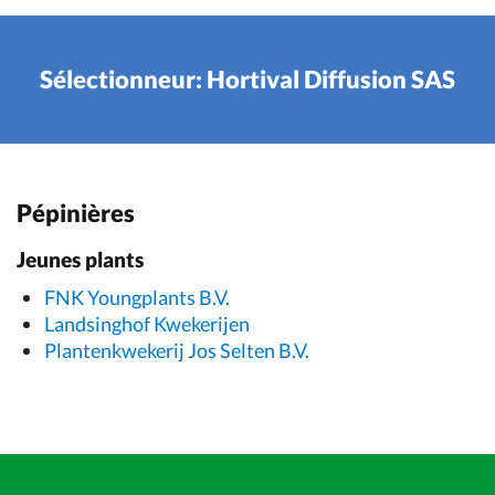
Sélectionneur: Hortival Diffusion SAS
Pépinières
Jeunes plants
FNK Youngplants B.V.
Landsinghof Kwekerijen
Plantenkwekerij Jos Selten B.V.