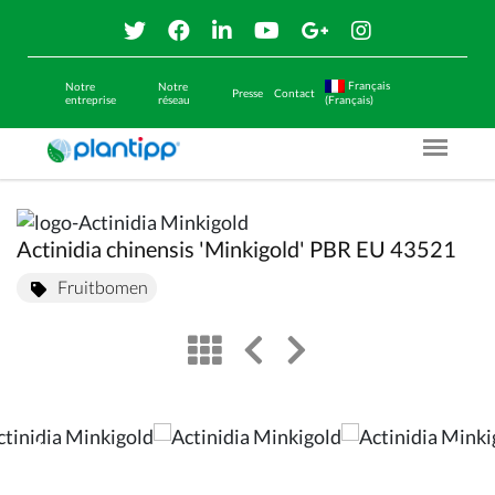
Français
Notre
Notre
Presse
Contact
entreprise
réseau
(Français)
Menu O
Actinidia chinensis 'Minkigold' PBR EU 43521
Fruitbomen
view
left arrow
right arrow