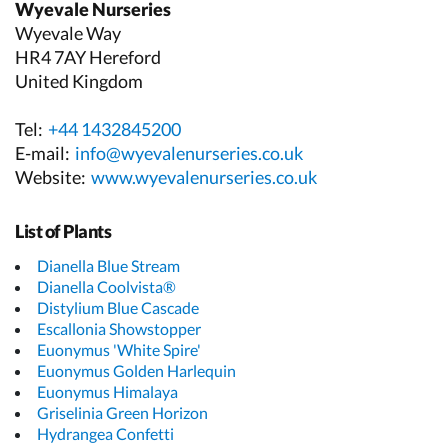
Wyevale Nurseries
Wyevale Way
HR4 7AY Hereford
United Kingdom
Tel:
+44 1432845200
E-mail:
info@wyevalenurseries.co.uk
Website:
www.wyevalenurseries.co.uk
List of Plants
Dianella Blue Stream
Dianella Coolvista®
Distylium Blue Cascade
Escallonia Showstopper
Euonymus 'White Spire'
Euonymus Golden Harlequin
Euonymus Himalaya
Griselinia Green Horizon
Hydrangea Confetti