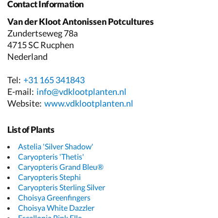
Contact Information
Van der Kloot Antonissen Potcultures
Zundertseweg 78a
4715 SC Rucphen
Nederland
Tel:
+31 165 341843
E-mail:
info@vdklootplanten.nl
Website:
www.vdklootplanten.nl
List of Plants
Astelia 'Silver Shadow'
Caryopteris 'Thetis'
Caryopteris Grand Bleu®
Caryopteris Stephi
Caryopteris Sterling Silver
Choisya Greenfingers
Choisya White Dazzler
Escallonia Pink Elle