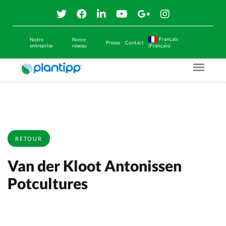
Français
Notre
Notre
Presse
Contact
entreprise
réseau
(Français)
Menu O
RETOUR
Van der Kloot Antonissen
Potcultures