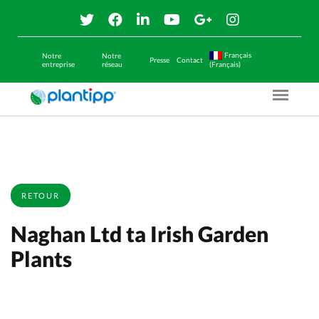
Français
Notre
Notre
Presse
Contact
entreprise
réseau
(Français)
Menu O
RETOUR
Naghan Ltd ta Irish Garden
Plants