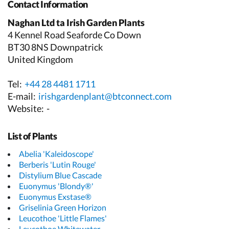
Contact Information
Naghan Ltd ta Irish Garden Plants
4 Kennel Road Seaforde Co Down
BT30 8NS Downpatrick
United Kingdom
Tel:
+44 28 4481 1711
E-mail:
irishgardenplant@btconnect.com
Website:
-
List of Plants
Abelia 'Kaleidoscope'
Berberis 'Lutin Rouge'
Distylium Blue Cascade
Euonymus 'Blondy®'
Euonymus Exstase®
Griselinia Green Horizon
Leucothoe 'Little Flames'
Leucothoe Whitewater