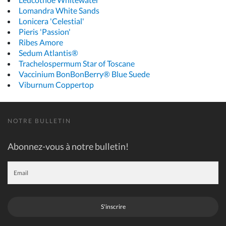
Lomandra White Sands
Lonicera 'Celestial'
Pieris 'Passion'
Ribes Amore
Sedum Atlantis®
Trachelospermum Star of Toscane
Vaccinium BonBonBerry® Blue Suede
Viburnum Coppertop
NOTRE BULLETIN
Abonnez-vous à notre bulletin!
S'inscrire